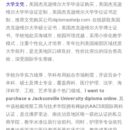
大学文凭，
美国杰克逊维尔大学毕业证购买，美国杰克逊
维尔大学毕业证定制，美国杰克逊维尔大学学位证书定
制，推荐文凭购买公司diplomashelp.com. 在线获取美国
杰克逊维尔大学硕士证书，美国杰克逊维尔大学博士证
书。学校地处滨海城市，校园环境优越，采用小班化教学
模式，注重个性化人才培养，常年位列美国南部区域优质
大学前列，是北美地区口碑良好、性价比突出的综合类高
校，深受国际学生青睐。
学校办学实力雄厚，学科布局贴合市场刚需，开设百余个
本科、硕士及博士专业，覆盖商科、医疗护理、法学、海
洋科学、工程、艺术等多个热门领域。
I want to
purchase a Jacksonville University diploma online.
其
中该校戴维斯工商与技术学院拥有稀缺的AACSB国际商科
认证，是北佛罗里达、南佐治亚地区唯一获此认证的私立
商学院，教学水准位居行业前列。同时，护理学专业依托
梅奥诊所等顶尖医疗资源开展临床实训，教学成果优异，