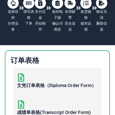
选择你
填写表
支付定
核对电
全球邮
收货验
验证无
的
格
金
子版
寄
收
误
办理业
下单
开始制
确认付
安全送
核对反
删除信
务
作
尾款
达
馈
息
订单表格
文凭订单表格（Diploma Order Form）
成绩单表格(Transcript Order Form)