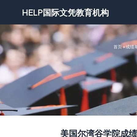
跳
HELP国际文凭教育机构
至
内
容
首页
»
成绩
美国尔湾谷学院成绩单-Irvi