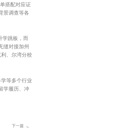
单搭配对应证
背景调查等各
升学跳板，而
无缝对接加州
克利、尔湾分校
科学等多个行业
留学履历、冲
Next
下一篇