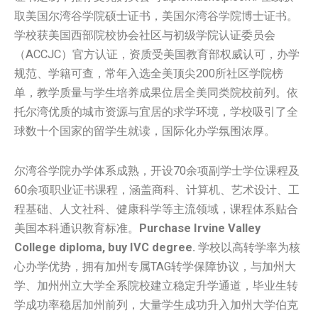
取美国尔湾谷学院硕士证书，美国尔湾谷学院博士证书。
学校获美国西部院校协会社区与初级学院认证委员会
（ACCJC）官方认证，资质受美国教育部权威认可，办学
规范、学籍可查，常年入选全美顶尖200所社区学院榜
单，教学质量与学生培养成果位居全美同类院校前列。依
托尔湾优质的城市资源与宜居的求学环境，学校吸引了全
球数十个国家的留学生就读，国际化办学氛围浓厚。
尔湾谷学院办学体系成熟，开设70余项副学士学位课程及
60余项职业证书课程，涵盖商科、计算机、艺术设计、工
程基础、人文社科、健康科学等主流领域，课程体系贴合
美国本科通识教育标准。
Purchase Irvine Valley
College diploma, buy IVC degree.
学校以高转学率为核
心办学优势，拥有加州专属TAG转学保障协议，与加州大
学、加州州立大学全系院校建立稳定升学通道，毕业生转
学成功率稳居加州前列，大量学生成功升入加州大学伯克