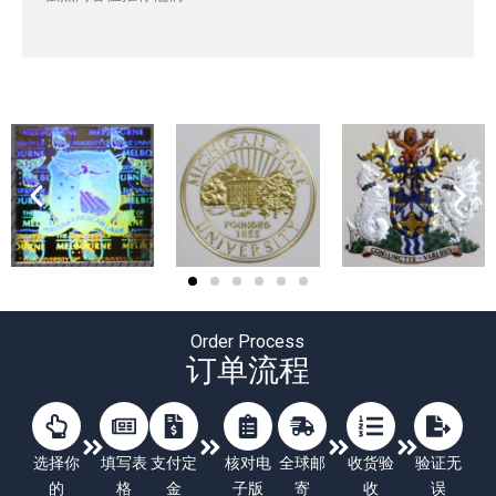
Order Process
订单流程
选择你
填写表
支付定
核对电
全球邮
收货验
验证无
的
格
金
子版
寄
收
误