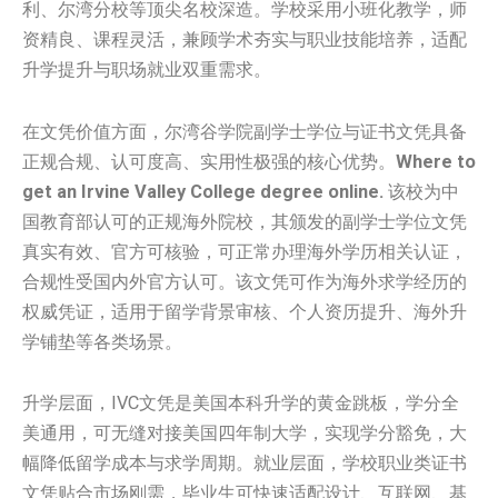
利、尔湾分校等顶尖名校深造。学校采用小班化教学，师
资精良、课程灵活，兼顾学术夯实与职业技能培养，适配
升学提升与职场就业双重需求。
在文凭价值方面，尔湾谷学院副学士学位与证书文凭具备
正规合规、认可度高、实用性极强的核心优势。
Where to
get an Irvine Valley College degree online.
该校为中
国教育部认可的正规海外院校，其颁发的副学士学位文凭
真实有效、官方可核验，可正常办理海外学历相关认证，
合规性受国内外官方认可。该文凭可作为海外求学经历的
权威凭证，适用于留学背景审核、个人资历提升、海外升
学铺垫等各类场景。
升学层面，IVC文凭是美国本科升学的黄金跳板，学分全
美通用，可无缝对接美国四年制大学，实现学分豁免，大
幅降低留学成本与求学周期。就业层面，学校职业类证书
文凭贴合市场刚需，毕业生可快速适配设计、互联网、基