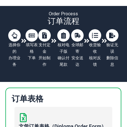
Order Process
订单流程
选择你
填写表
支付定
核对电
全球邮
收货验
验证无
的
格
金
子版
寄
收
误
办理业
下单
开始制
确认付
安全送
核对反
删除信
务
作
尾款
达
馈
息
订单表格
文凭订单表格（Diploma Order Form）