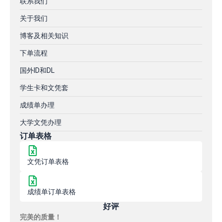
联系我们
关于我们
博客及相关知识
下单流程
国外ID和DL
学生卡和文凭套
成绩单办理
大学文凭办理
订单表格
文凭订单表格
成绩单订单表格
好评
完美的质量！