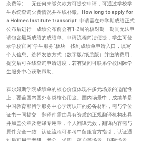
杂费等），无任何未缴欠款方可提交申请，可通过学校学
生系统查询欠费情况并在线补缴。
How long to apply for
a Holmes Institute transcript.
申请需在每学期成绩正式
公布后进行，成绩公布前会有1-2周的核对期，期间无法申
请包含最新成绩的成绩单。申请流程简洁便捷，学生可登
录学校官网“学生服务”板块，找到成绩单申请入口，填写
个人信息、选择发放方式（数字版/纸质版）并缴纳费用，
提交后可在线查询申请进度，若有疑问可联系学校国际学
生服务中心获取帮助。
霍尔姆斯学院成绩单的核心价值体现在多元场景的适配性
上，覆盖国内国外各类核心用途。国内场景中，成绩单是
中国教育部留学服务中心学历认证的必备材料，需与学位
证书一同提交，翻译件需由具有资质的正规翻译机构出具
并加盖公章及翻译专用章，个人翻译无效，翻译内容需与
原件完全一致，认证流程可参考中留服官方指引，认证通
过后可用于考研、考公、求职、落户等场景。国际场景