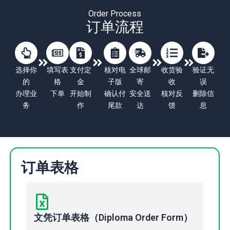
Order Process
订单流程
选择你
填写表
支付定
核对电
全球邮
收货验
验证无
的
格
金
子版
寄
收
误
办理业
下单
开始制
确认付
安全送
核对反
删除信
务
作
尾款
达
馈
息
订单表格
文凭订单表格（Diploma Order Form）