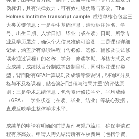
伪标识，具有法律效力，可有效杜绝伪造与篡改。
The
Holmes Institute transcript sample.
成绩单核心包含三
大类关键信息：一是学生基础信息，清晰标注姓名、学
号、出生日期、入学日期、毕业（或在读）日期、所学专
业及学历层次，确保个人信息准确可追溯；二是课程详细
记录，涵盖所有修读课程（含必修、选修、辅修及尝试修
读未通过课程）的名称、学分、修读学期、考核方式及对
应成绩，成绩以百分制或等级制呈现，同时标注课程类
型，背面附有GPA计算规则及成绩等级说明，明确区分及
格与不及格课程，贴合澳洲“过程与结果并重”的评估原
则；三是学术总结信息，包含累计修读学分、平均成绩
（GPA）、学业状态（在读、毕业、结业）等核心数据，
直观反映学生整体学术水平。
成绩单的申请有明确的前提条件与规范流程，确保申请过
程有序高效。申请人需先结清所有在校费用（包括学费、