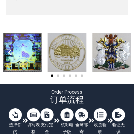
Order Process
订单流程
选择你
填写表
支付定
核对电
全球邮
收货验
验证无
的
格
金
子版
寄
收
误