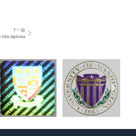
Next
下一篇
lm diploma