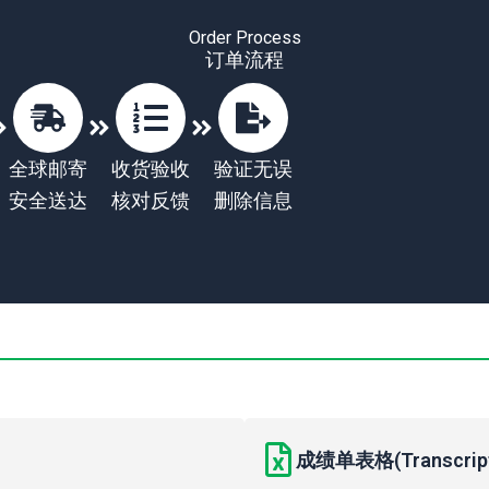
Order Process
订单流程
全球邮寄
收货验收
验证无误
安全送达
核对反馈
删除信息
成绩单表格(Transcript 