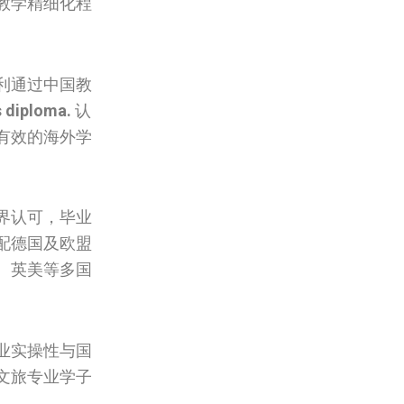
教学精细化程
利通过中国教
 diploma.
认
有效的海外学
界认可，毕业
配德国及欧盟
、英美等多国
业实操性与国
文旅专业学子