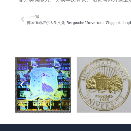
上一篇
Prev
德国伍珀塔尔大学文凭-Bergische Universität Wuppertal dip