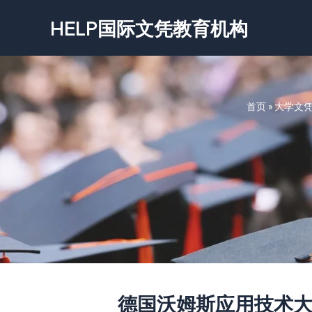
跳
HELP国际文凭教育机构
至
内
容
首页
»
大学文
德国沃姆斯应用技术大学文凭-