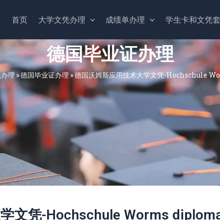
首页
大学文凭办理
成绩单办理
学生卡和文凭
德国毕业证办理
凭办理
»
德国毕业证办理
»
德国沃姆斯应用技术大学文凭-Hochschule Wor
Hochschule Worms diplom