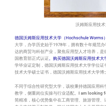
沃姆斯应用技术大学文
德国沃姆斯应用技术大学（Hochschule Worms
大学，办学历史始于1978年，拥有数十年规范
达的商贸与科创产业，聚焦应用型人才培养，是
国教育部正式认证
。购买德国‌‌沃姆斯应用技术大学‌‌
学‌‌‌‌毕业证定制，德国‌‌沃姆斯应用技术大学‌‌‌‌学位
技术大学‌‌‌‌硕士证书，德国‌‌沃姆斯应用技术大学‌‌‌‌
不同于综合性研究型大学，该校秉持德国应用科
教学，侧重岗位实操与行业适配。
I am looking 
简精准，核心优势集中在工商管理、旅游管理、