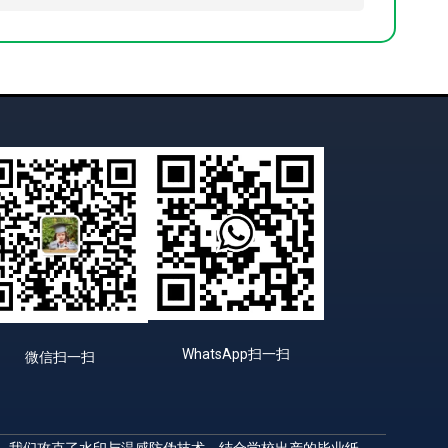
WhatsApp扫一扫
微信扫一扫
升，我们攻克了水印与温感防伪技术，结合学校出产的毕业纸，