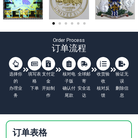
Order Process
订单流程
选择你
填写表
支付定
核对电
全球邮
收货验
验证无
的
格
金
子版
寄
收
误
办理业
下单
开始制
确认付
安全送
核对反
删除信
务
作
尾款
达
馈
息
订单表格