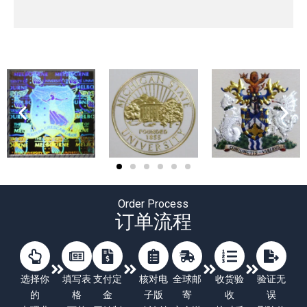
Order Process
订单流程
选择你
填写表
支付定
核对电
全球邮
收货验
验证无
的
格
金
子版
寄
收
误