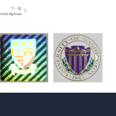
Next
下一篇
ck diploma