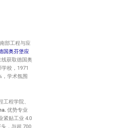
国南部工程与应
德国‌奥芬堡应
 在线获取德国‌奥
师学校，1971
%，学术氛围
程工程学院、
ma.
优势专业
贴工业 4.0
头，与超 700