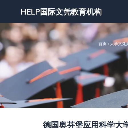
跳
HELP国际文凭教育机构
至
内
容
首页
»
大学文凭
德国奥芬堡应用科学大学文凭-Ho