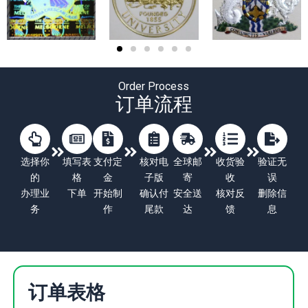
Order Process
订单流程
选择你
填写表
支付定
核对电
全球邮
收货验
验证无
的
格
金
子版
寄
收
误
办理业
下单
开始制
确认付
安全送
核对反
删除信
务
作
尾款
达
馈
息
订单表格