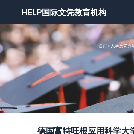
跳
HELP国际文凭教育机构
至
内
容
首页
»
大学文凭办
德国富特旺根应用科学大学文凭-Ho