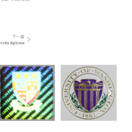
Next
下一篇
ity diploma