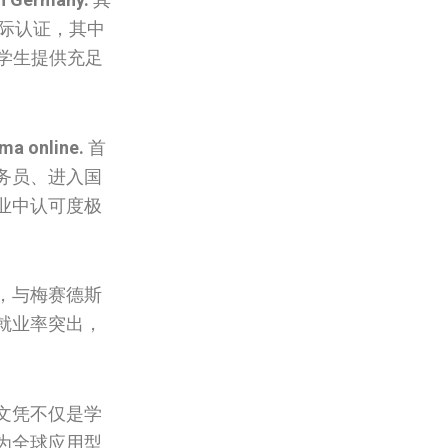
国际认证，其中
学生提供充足
ma online.
首
务员、进入国
业中认可度极
，与梅赛德斯
就业率突出，
文凭不仅是学
为全球应用型