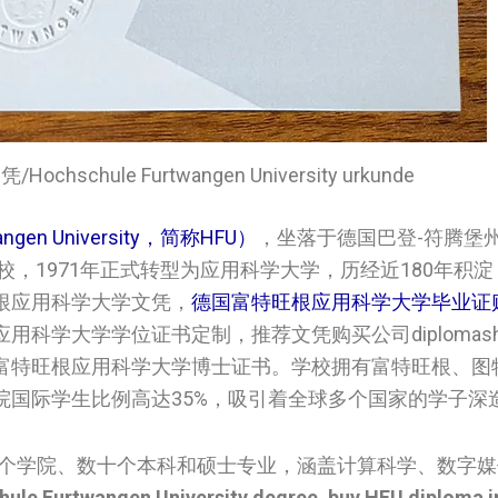
chule Furtwangen University urkunde
en University，简称HFU）
，坐落于德国巴登-符腾堡
校，1971年正式转型为应用科学大学，历经近180年积
根应用科学大学文凭，
德国富特旺根应用科学大学毕业证
大学学位证书定制，推荐文凭购买公司diplomashelp
富特旺根应用科学大学博士证书。学校拥有富特旺根、图
院国际学生比例高达35%，吸引着全球多个国家的学子深
6个学院、数十个本科和硕士专业，涵盖计算科学、数字
ule Furtwangen University degree, buy HFU diploma 