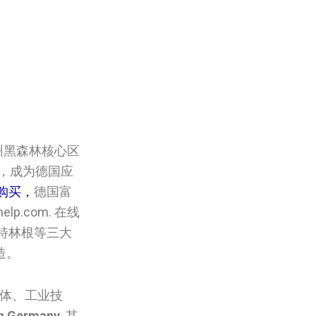
州黑森林核心区
淀，成为德国应
购买，
德国富
.com. 在线
特林根等三大
造。
媒体、工业技
in Germany.
其