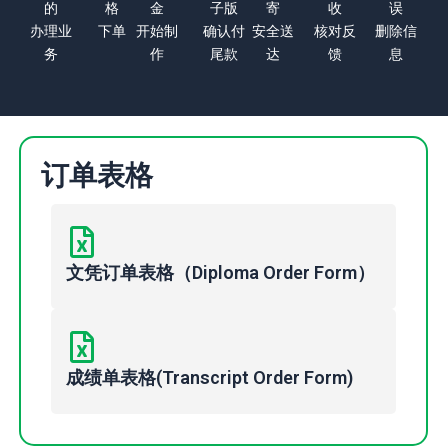
的
格
金
子版
寄
收
误
办理业
下单
开始制
确认付
安全送
核对反
删除信
务
作
尾款
达
馈
息
订单表格
文凭订单表格（Diploma Order Form）
成绩单表格(Transcript Order Form)