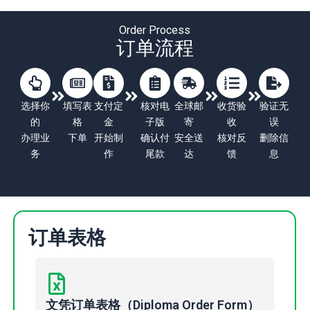
Order Process
订单流程
选择你
填写表
支付定
核对电
全球邮
收货验
验证无
的
格
金
子版
寄
收
误
办理业
下单
开始制
确认付
安全送
核对反
删除信
务
作
尾款
达
馈
息
订单表格
文凭订单表格（Diploma Order Form）