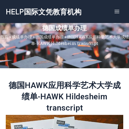
跳
HELP国际文凭教育机构
至
内
容
德国成绩单办理
首页
»
成绩单办理
»
德国成绩单办理
»
德国HAWK应用科学艺术大学成绩
单-HAWK Hildesheim transcript
德国HAWK应用科学艺术大学成
绩单-HAWK Hildesheim
transcript