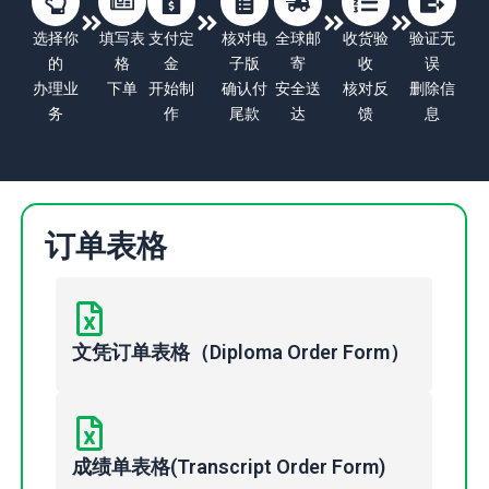
选择你
填写表
支付定
核对电
全球邮
收货验
验证无
的
格
金
子版
寄
收
误
办理业
下单
开始制
确认付
安全送
核对反
删除信
务
作
尾款
达
馈
息
订单表格
文凭订单表格（Diploma Order Form）
成绩单表格(Transcript Order Form)