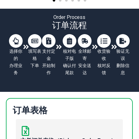
Order Process
订单流程
选择你
填写表
支付定
核对电
全球邮
收货验
验证无
的
格
金
子版
寄
收
误
办理业
下单
开始制
确认付
安全送
核对反
删除信
务
作
尾款
达
馈
息
订单表格