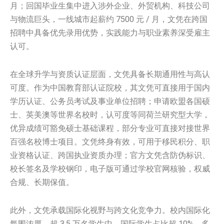
月；回国毕业生集中进入涉外企业、外贸机构、科技公司
与物流巨头，一线城市起薪约 7500 元 / 月，文凭在跨国
招聘中具备优先录用优势，实践能力与职业素养深受雇主
认可。
在全球升学与资质认证层面，文凭具备长期通用性与高认
可度。作为中国教育部认证院校，其文凭可直接用于国内
学历认证、公务员考试及事业单位招聘；申请欧盟各国硕
士、英美澳等世界名校时，认可度等同荷兰研究型大学，
优异成绩可豁免硕士基础课程，部分专业可直接对接世界
百强名校博士项目。文凭终身有效，可用于移民积分、职
业资格认证、跨国执业资质办理；官方文凭含防伪标识、
校长签名及学校钢印，电子版可通过学校官网核验，权威
合规、长期保值。
此外，文凭承载国际化视野与跨文化竞争力。校内国际化
氛围浓厚，超 3.5 万名学生中，国际学生占比超 10%，多