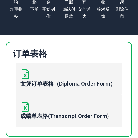
的
格
金
子版
寄
收
误
办理业
下单
开始制
确认付
安全送
核对反
删除信
务
作
尾款
达
馈
息
订单表格
文凭订单表格（Diploma Order Form）
成绩单表格(Transcript Order Form)