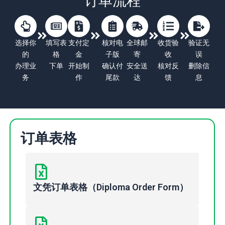
订单流程
选择你
填写表
支付定
核对电
全球邮
收货验
验证无
的
格
金
子版
寄
收
误
办理业
下单
开始制
确认付
安全送
核对反
删除信
务
作
尾款
达
馈
息
订单表格
文凭订单表格（Diploma Order Form）