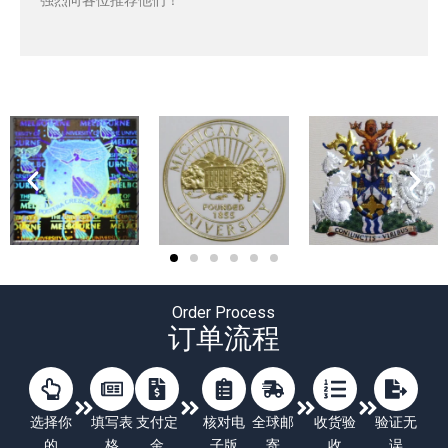
Order Process
订单流程
选择你
填写表
支付定
核对电
全球邮
收货验
验证无
的
格
金
子版
寄
收
误