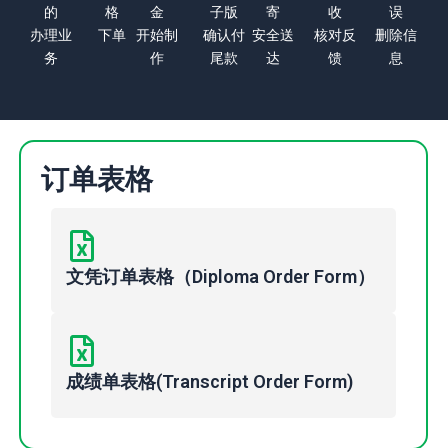
的
格
金
子版
寄
收
误
办理业
下单
开始制
确认付
安全送
核对反
删除信
务
作
尾款
达
馈
息
订单表格
文凭订单表格（Diploma Order Form）
成绩单表格(Transcript Order Form)