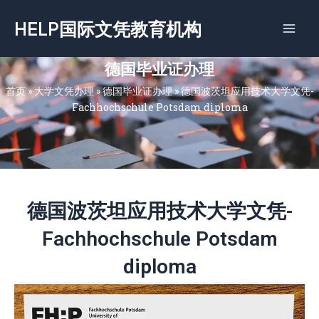
跳
HELP国际文凭教育机构
至
内
容
德国毕业证办理
首页
»
大学文凭办理
»
德国毕业证办理
»
德国波茨坦应用技术大学文凭-
Fachhochschule Potsdam diploma
德国波茨坦应用技术大学文凭-
Fachhochschule Potsdam
diploma