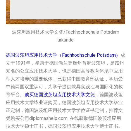
波茨坦应用技术大学文凭/Fachhochschule Potsdam
urkunde
德国波茨坦应用技术大学（Fachhochschule Potsdam）
成
立于1991年，坐落于德国勃兰登堡州首府波茨坦，是该州
知名的公立应用技术大学，也是德国高等教育体系中应用
型人才培养的重要载体，已获得中国教育部认证，学历受
中德两国双重认可，为学子提供兼具实践性与国际化的教
育平台。
购买德国波茨坦应用技术大学‌‌‌文凭，
德国波茨坦
应用技术大学‌‌‌毕业证购买，德国波茨坦应用技术大学‌‌‌毕业
证定制，德国波茨坦应用技术大学‌‌‌学位证书定制，推荐文
凭购买公司diplomashelp.com. 在线获取德国波茨坦应用
技术大学‌‌‌硕士证书，德国波茨坦应用技术大学‌‌‌博士证书。