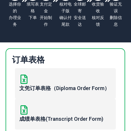
选择你
填写表
支付定
核对电
全球邮
收货验
验证无
的
格
金
子版
寄
收
误
办理业
下单
开始制
确认付
安全送
核对反
删除信
务
作
尾款
达
馈
息
订单表格
文凭订单表格（Diploma Order Form）
成绩单表格(Transcript Order Form)