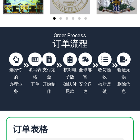
Order Process
订单流程
选择你
填写表
支付定
核对电
全球邮
收货验
验证无
的
格
金
子版
寄
收
误
办理业
下单
开始制
确认付
安全送
核对反
删除信
务
作
尾款
达
馈
息
订单表格