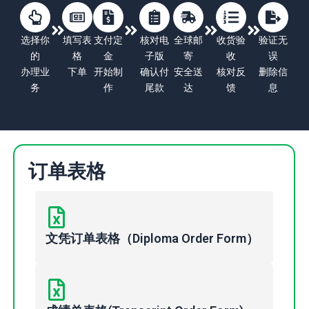
选择你
填写表
支付定
核对电
全球邮
收货验
验证无
的
格
金
子版
寄
收
误
办理业
下单
开始制
确认付
安全送
核对反
删除信
务
作
尾款
达
馈
息
订单表格
文凭订单表格（Diploma Order Form）