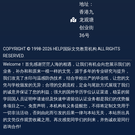
地址：
香港九
龙观塘
创业街
36号
COPYRIGHT © 1998-2026 HELP国际文凭教育机构 ALL RIGHTS
RESERVED.
Welcome！首先感谢茫茫人海的相遇，让我们有机会向您展示我们的
业务，补办和和原来一模一样的文凭，源于多年的专业研究与提升，
我们攻克了水印与温感防伪技术，结合学校出产的毕业纸，让您的文
凭与学校颁发的无异；合理的交易流程，定金与尾款方式展现了我们
的诚意并保证了您的利益；强大的国外学历学位认证渠道，稳妥的留
学回国人员证明申请途径及快速申请留信认证业务都是我们的优势服
务项目之一。免责声明，本机构有义务提醒您，不得将定制文凭用于
一切非法活动，否则由此而引发的后果一律与本站无关，本站所出具
的文凭仅作观赏收藏之用。再次感觉同学们的到来，并热诚欢迎同行
咨询合作!