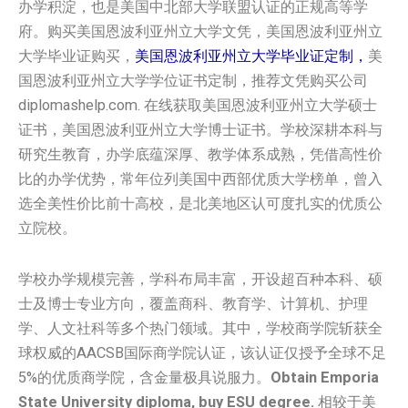
办学积淀，也是美国中北部大学联盟认证的正规高等学
府。购买美国恩波利亚州立大学文凭，美国恩波利亚州立
大学毕业证购买，
美国恩波利亚州立大学毕业证定制，
美
国恩波利亚州立大学学位证书定制，推荐文凭购买公司
diplomashelp.com. 在线获取美国恩波利亚州立大学硕士
证书，美国恩波利亚州立大学博士证书。学校深耕本科与
研究生教育，办学底蕴深厚、教学体系成熟，凭借高性价
比的办学优势，常年位列美国中西部优质大学榜单，曾入
选全美性价比前十高校，是北美地区认可度扎实的优质公
立院校。
学校办学规模完善，学科布局丰富，开设超百种本科、硕
士及博士专业方向，覆盖商科、教育学、计算机、护理
学、人文社科等多个热门领域。其中，学校商学院斩获全
球权威的AACSB国际商学院认证，该认证仅授予全球不足
5%的优质商学院，含金量极具说服力。
Obtain Emporia
State University diploma, buy ESU degree.
相较于美