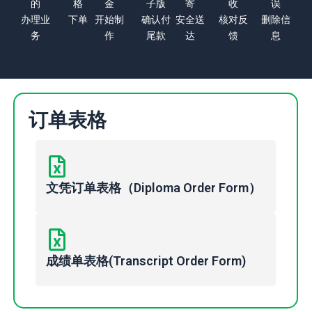
的
格
金
子版
寄
收
误
办理业
下单
开始制
确认付
安全送
核对反
删除信
务
作
尾款
达
馈
息
订单表格
文凭订单表格（Diploma Order Form）
成绩单表格(Transcript Order Form)