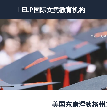
跳
HELP国际文凭教育机构
至
内
容
首页
»
大学
美国东康涅狄格州立大学