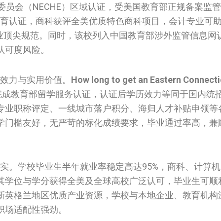
委员会（NECHE）区域认证，受美国教育部正规备案监
教育认证，商科获评全美优质特色商科项目，会计专业可
行业顶尖规范。同时，该校列入中国教育部涉外监管信息网
认可度风险。
方效力与实用价值。
How long to get an
Eastern Connecti
完成教育部留学服务认证，认证后学历效力等同于国内统
专业职称评定、一线城市落户积分、海归人才补贴申领等
学门槛友好，无严苛的标化成绩要求，毕业通过率高，兼
扎实。学校毕业生半年就业率稳定高达95%，商科、计算
其学位与学分获得全美及全球高校广泛认可，毕业生可顺
新英格兰地区优质产业资源，学校与本地企业、教育机构
职场适配性强劲。