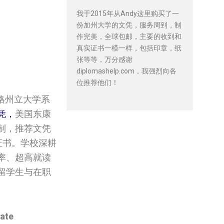
我于2015年从Andy这里购买了一
份加州大学的文凭，服务周到，制
作完美，全球包邮，主要的收到和
真实证书一模一样，包括印章，纸
张等等，万分感谢
diplomashelp.com，我强烈向各
位推荐他们！
狄格州立大学系
文凭，
美国‌‌东康
书定制，推荐文凭
博士证书。学校深耕
率、超高就读
留学生与在职
tate