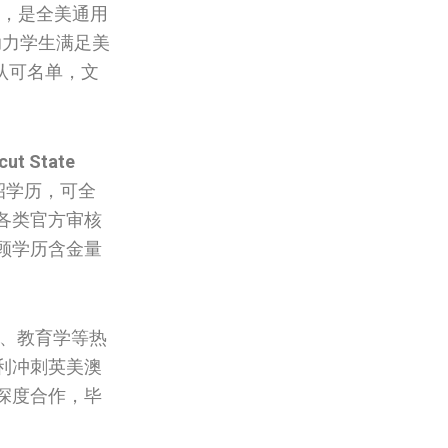
管，是全美通用
助力学生满足美
认可名单，文
cut State
招学历，可全
各类官方审核
顾学历含金量
机、教育学等热
利冲刺英美澳
深度合作，毕