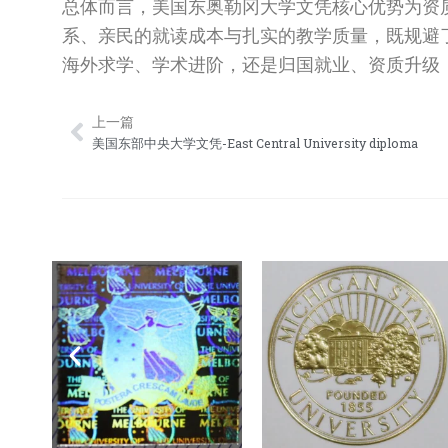
总体而言，美国东奥勒冈大学文凭核心优势为资
系、亲民的就读成本与扎实的教学质量，既规避
海外求学、学术进阶，还是归国就业、资质升级
上一篇
Prev
美国东部中央大学文凭-East Central University diploma