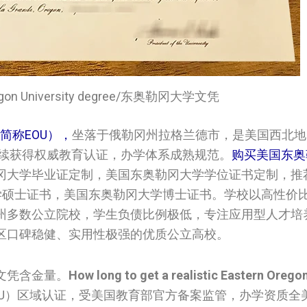
Oregon University degree/东奥勒冈大学文凭
y，简称EOU），
坐落于俄勒冈州拉格兰德市，是美国西北地
持续获得权威教育认证，办学体系成熟规范。
购买美国‌‌东
勒冈大学‌毕业证定制，美国‌‌东奥勒冈大学‌学位证书定制，
东奥勒冈大学‌硕士证书，美国‌‌东奥勒冈大学‌博士证书。学校以高性
州多数公立院校，学生负债比例极低，专注应用型人才培
区口碑稳健、实用性极强的优质公立高校。
文凭含金量。
How long to get a realistic Eastern Oregon
CU）区域认证，受美国教育部官方备案监管，办学资质全