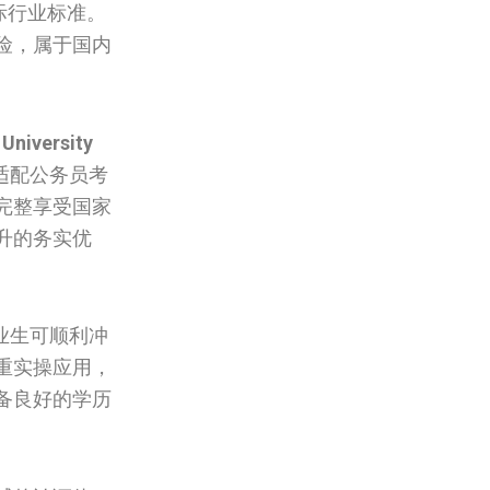
际行业标准。
险，属于国内
University
适配公务员考
完整享受国家
升的务实优
业生可顺利冲
重实操应用，
备良好的学历