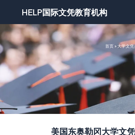
跳
HELP国际文凭教育机构
至
内
容
首页
»
大学文凭
美国东奥勒冈大学文凭-Easte