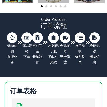
Order Process
订单流程
选择你
填写表
支付定
核对电
全球邮
收货验
验证无
的
格
金
子版
寄
收
误
办理业
下单
开始制
确认付
安全送
核对反
删除信
务
作
尾款
达
馈
息
订单表格