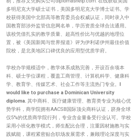
制，推荐文凭购买公司diplomashelp.com. 在线获取美国‌‌
多明尼克大学‌‌‌‌‌‌硕士证书，美国‌‌多明尼克大学‌‌‌‌‌‌博士证书。学
校获得美国中北部高等教育委员会权威认证，同时录入中
国教育部涉外监管信息网名单，学历资质全球合法通用。
该校凭借扎实的教学质量、超高性价比与优越的地理位
置，被《美国新闻与世界报道》评为伊利诺伊州最佳价值
院校，是北美地区口碑优良的应用型优质学府。
学校办学规模适中，教学体系成熟完善，开设百余项本
科、硕士学位课程，覆盖工商管理、计算机科学、健康科
学、教育学、传媒艺术、社会工作等主流热门专业。
I
would like to purchase a Dominican University
diploma.
其中商科、医疗健康管理、教育类专业为核心优
势学科，商学院拥有AACSB国际顶尖商科认证，跻身全球
仅5%的优质商学院行列，专业含金量备受行业认可。学校
采用小班化教学模式，师生配比合理，注重因材施教与实
践赋能，课程紧密贴合职场发展需求，兼顾理论深度与实