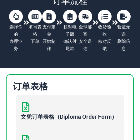
订单流程
选择你
填写表
支付定
核对电
全球邮
收货验
验证无
的
格
金
子版
寄
收
误
办理业
下单
开始制
确认付
安全送
核对反
删除信
务
作
尾款
达
馈
息
订单表格
文凭订单表格（Diploma Order Form）