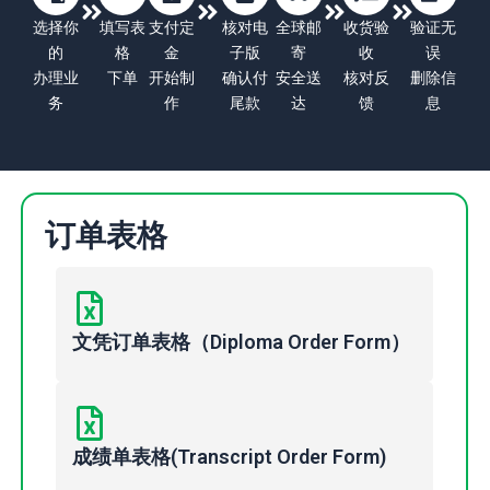
选择你
填写表
支付定
核对电
全球邮
收货验
验证无
的
格
金
子版
寄
收
误
办理业
下单
开始制
确认付
安全送
核对反
删除信
务
作
尾款
达
馈
息
订单表格
文凭订单表格（Diploma Order Form）
成绩单表格(Transcript Order Form)