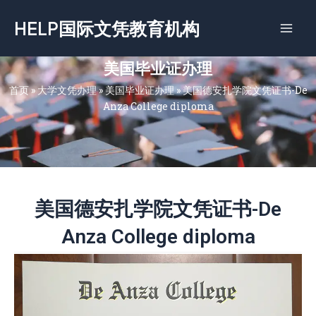
跳
HELP国际文凭教育机构
至
内
容
美国毕业证办理
首页
»
大学文凭办理
»
美国毕业证办理
»
美国德安扎学院文凭证书-De
Anza College diploma
美国德安扎学院文凭证书-De
Anza College diploma