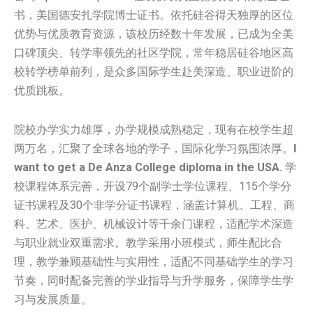
书，美国‌‌德安扎学院‌博士证书。依托硅谷得天独厚的区位
优势与优质教育资源，该校历经数十年发展，已成为全美
口碑顶尖、转学率领先的社区学院，常年稳居硅谷地区高
校转学榜单前列，是众多国际学生赴美深造、职业进阶的
优质跳板。
院校办学实力雄厚，办学规模成熟稳定，现有在校学生超
两万名，汇聚了全球各地的学子，国际化学习氛围浓厚。
I
want to get a De Anza College diploma in the USA.
学
校课程体系完善，开设79个副学士学位课程、115个学分
证书课程及30个非学分证书课程，涵盖计算机、工程、商
科、艺术、医护、机械设计等千余门课程，适配学术深造
与职业就业双重需求。教学采用小班模式，师生配比合
理，教学兼顾基础性与实用性，适配不同基础学生的学习
节奏，同时配备完善的学业指导与升学服务，保障学生学
习与发展质量。