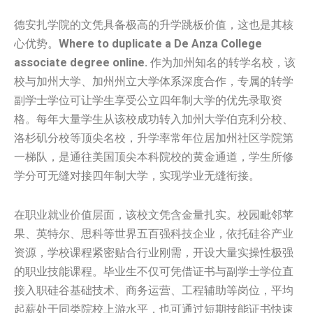
德安扎学院的文凭具备极高的升学跳板价值，这也是其核
心优势。
Where to duplicate a De Anza College
associate degree online.
作为加州知名的转学名校，该
校与加州大学、加州州立大学体系深度合作，专属的转学
副学士学位可让学生享受公立四年制大学的优先录取资
格。每年大量学生从该校成功转入加州大学伯克利分校、
洛杉矶分校等顶尖名校，升学率常年位居加州社区学院第
一梯队，是通往美国顶尖本科院校的黄金通道，学生所修
学分可无缝对接四年制大学，实现学业无缝衔接。
在职业就业价值层面，该校文凭含金量扎实。校园毗邻苹
果、英特尔、思科等世界五百强科技企业，依托硅谷产业
资源，学校课程紧密贴合行业刚需，开设大量实操性极强
的职业技能课程。毕业生不仅可凭借证书与副学士学位直
接入职硅谷基础技术、商务运营、工程辅助等岗位，平均
起薪处于同类院校上游水平，也可通过短期技能证书快速