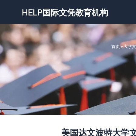
跳
HELP国际文凭教育机构
至
内
容
首页
»
大学
美国达文波特大学文凭-Dav