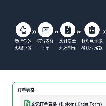
选择你的
填写表格
支付定金
核对电子版
办理业务
下单
开始制作
确认付尾款
订单表格
文凭订单表格（Diploma Order Form）