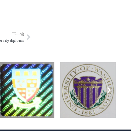
Next
下一篇
ity diploma