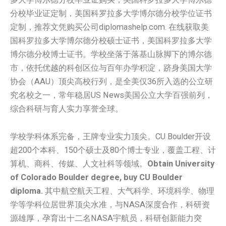
分校毕业证定制，美国科罗拉多大学博尔德分校学位证书
定制，推荐文凭购买公司diplomashelp.com. 在线获取美
国科罗拉多大学博尔德分校硕士证书，美国科罗拉多大学
博尔德分校博士证书。学校坐落于落基山脉脚下的博尔德
市，依托优越的科创区位与百年办学积淀，跻身美国大学
协会（AAU）顶尖高校行列，是全美仅36所入选的公立研
究名校之一，常年稳居US News美国公立大学百强前列，
综合科研与育人实力享誉全球。
学校学科体系完备，王牌专业实力顶尖。CU Boulder开设
超200个本科、150个硕士及80个博士专业，覆盖工程、计
算机、商科、传媒、人文社科等领域。
Obtain University
of Colorado Boulder degree, buy CU Boulder
diploma.
其中航空航天工程、大气科学、环境科学、物理
学等学科位居世界顶尖水准，与NASA深度合作，科研资
源雄厚，孕育出十二名NASA宇航员，科研创新能力突