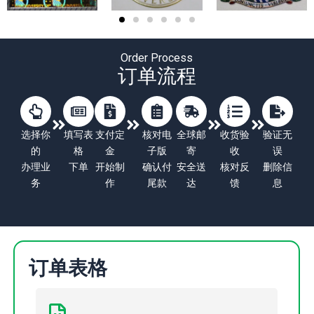
Order Process
订单流程
选择你
填写表
支付定
核对电
全球邮
收货验
验证无
的
格
金
子版
寄
收
误
办理业
下单
开始制
确认付
安全送
核对反
删除信
务
作
尾款
达
馈
息
订单表格