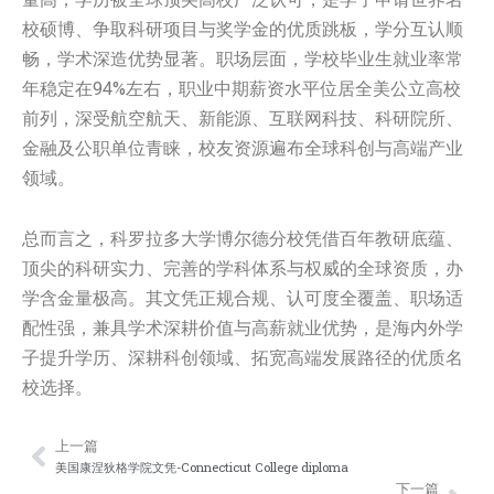
校硕博、争取科研项目与奖学金的优质跳板，学分互认顺
畅，学术深造优势显著。职场层面，学校毕业生就业率常
年稳定在94%左右，职业中期薪资水平位居全美公立高校
前列，深受航空航天、新能源、互联网科技、科研院所、
金融及公职单位青睐，校友资源遍布全球科创与高端产业
领域。
总而言之，科罗拉多大学博尔德分校凭借百年教研底蕴、
顶尖的科研实力、完善的学科体系与权威的全球资质，办
学含金量极高。其文凭正规合规、认可度全覆盖、职场适
配性强，兼具学术深耕价值与高薪就业优势，是海内外学
子提升学历、深耕科创领域、拓宽高端发展路径的优质名
校选择。
上一篇
Prev
Nex
美国康涅狄格学院文凭-Connecticut College diploma
下一篇