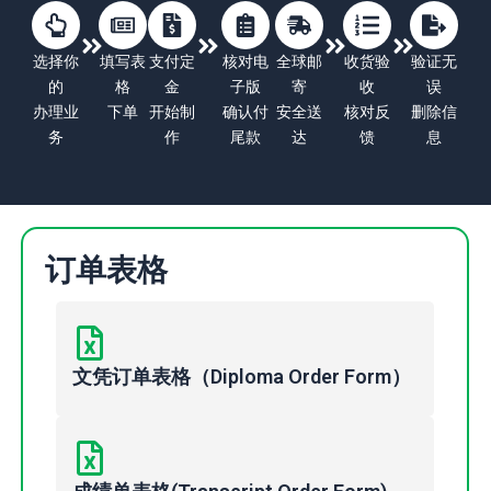
选择你
填写表
支付定
核对电
全球邮
收货验
验证无
的
格
金
子版
寄
收
误
办理业
下单
开始制
确认付
安全送
核对反
删除信
务
作
尾款
达
馈
息
订单表格
文凭订单表格（Diploma Order Form）