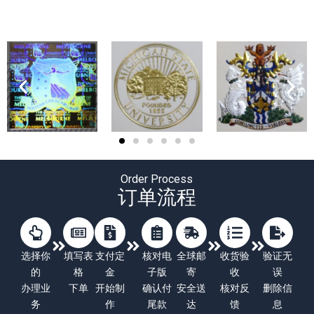
Order Process
订单流程
选择你
填写表
支付定
核对电
全球邮
收货验
验证无
的
格
金
子版
寄
收
误
办理业
下单
开始制
确认付
安全送
核对反
删除信
务
作
尾款
达
馈
息