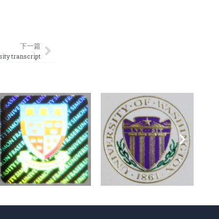
Next
下一篇
 transcript