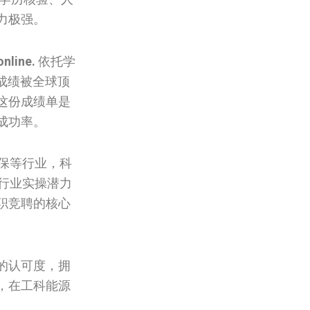
力极强。
online.
依托学
成绩被全球顶
这份成绩单是
成功率。
保等行业，科
行业实操潜力
职竞聘的核心
的认可度，拥
，在工科能源