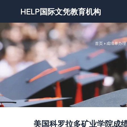
跳
HELP国际文凭教育机构
至
内
容
首页
»
成绩单办理
美国科罗拉多矿业学院成绩单-Color