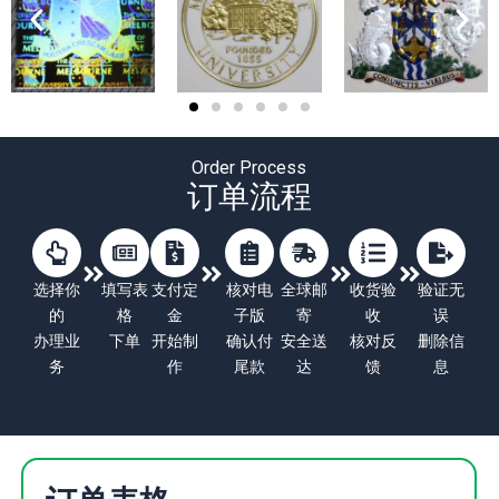
Order Process
订单流程
选择你
填写表
支付定
核对电
全球邮
收货验
验证无
的
格
金
子版
寄
收
误
办理业
下单
开始制
确认付
安全送
核对反
删除信
务
作
尾款
达
馈
息