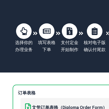
选择你的
填写表格
支付定金
核对电子版
办理业务
下单
开始制作
确认付尾款
订单表格
文凭订单表格（Diploma Order Form）