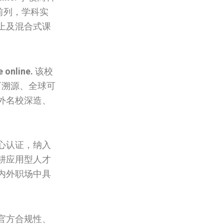
前列，学科实
上及混合式课
 online.
该校
可溯源、全球可
外名校深造、
心认证，纳入
耕应用型人才
内外职场中具
官方合规性、