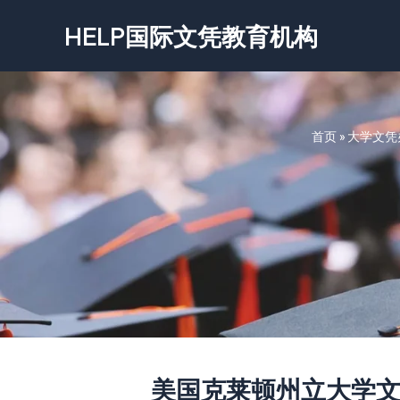
跳
HELP国际文凭教育机构
至
内
容
首页
»
大学文凭
美国克莱顿州立大学文凭-Clay