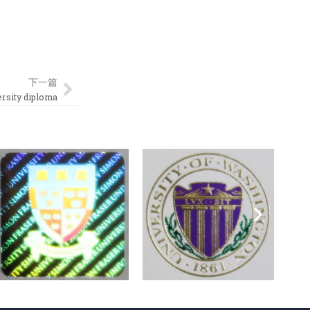
Next
下一篇
ty diploma