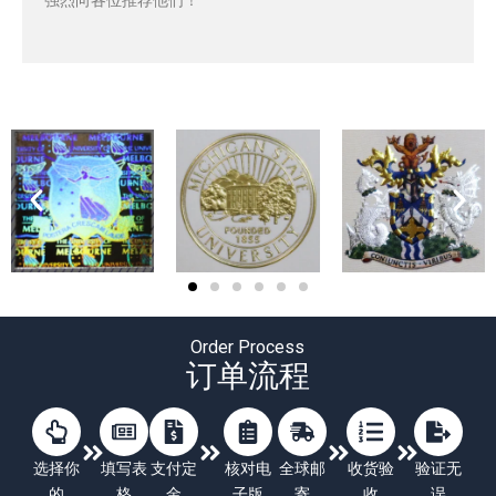
强烈向各位推荐他们！
Order Process
订单流程
选择你
填写表
支付定
核对电
全球邮
收货验
验证无
的
格
金
子版
寄
收
误