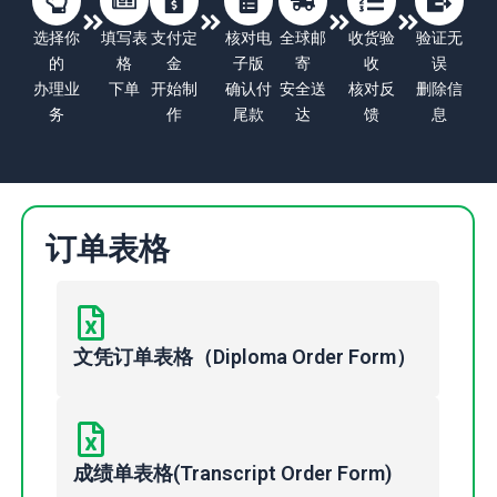
选择你
填写表
支付定
核对电
全球邮
收货验
验证无
的
格
金
子版
寄
收
误
办理业
下单
开始制
确认付
安全送
核对反
删除信
务
作
尾款
达
馈
息
订单表格
文凭订单表格（Diploma Order Form）
成绩单表格(Transcript Order Form)