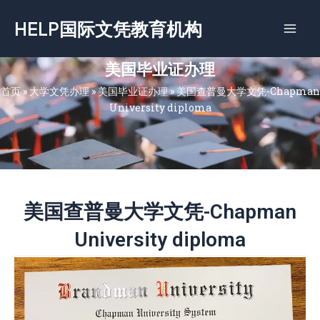
跳
HELP国际文凭教育机构
至
内
容
美国毕业证办理
首页
»
大学文凭办理
»
美国毕业证办理
»
美国查普曼大学文凭-Chapman
University diploma
美国查普曼大学文凭-Chapman
University diploma