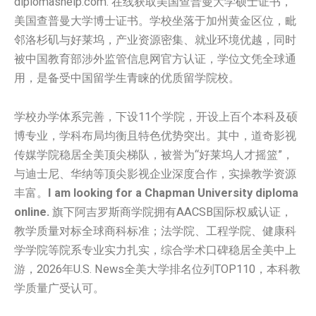
diplomashelp.com. 在线获取美国查普曼大学硕士证书，
美国查普曼大学博士证书。学校坐落于加州黄金区位，毗
邻洛杉矶与好莱坞，产业资源密集、就业环境优越，同时
被中国教育部涉外监管信息网官方认证，学位文凭全球通
用，是备受中国留学生青睐的优质留学院校。
学校办学体系完善，下设11个学院，开设上百个本科及硕
博专业，学科布局均衡且特色优势突出。其中，道奇影视
传媒学院稳居全美顶尖梯队，被誉为“好莱坞人才摇篮”，
与迪士尼、华纳等顶尖影视企业深度合作，实操教学资源
丰富。
I am looking for a Chapman University diploma
online.
旗下阿吉罗斯商学院拥有AACSB国际权威认证，
教学质量对标全球商科标准；法学院、工程学院、健康科
学学院等院系专业实力扎实，综合学术口碑稳居全美中上
游，2026年U.S. News全美大学排名位列TOP110，本科教
学质量广受认可。