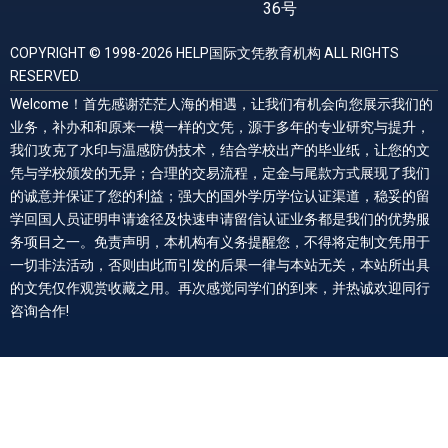
36号
COPYRIGHT © 1998-2026 HELP国际文凭教育机构 ALL RIGHTS
RESERVED.
Welcome！首先感谢茫茫人海的相遇，让我们有机会向您展示我们的
业务，补办和和原来一模一样的文凭，源于多年的专业研究与提升，
我们攻克了水印与温感防伪技术，结合学校出产的毕业纸，让您的文
凭与学校颁发的无异；合理的交易流程，定金与尾款方式展现了我们
的诚意并保证了您的利益；强大的国外学历学位认证渠道，稳妥的留
学回国人员证明申请途径及快速申请留信认证业务都是我们的优势服
务项目之一。免责声明，本机构有义务提醒您，不得将定制文凭用于
一切非法活动，否则由此而引发的后果一律与本站无关，本站所出具
的文凭仅作观赏收藏之用。再次感觉同学们的到来，并热诚欢迎同行
咨询合作!