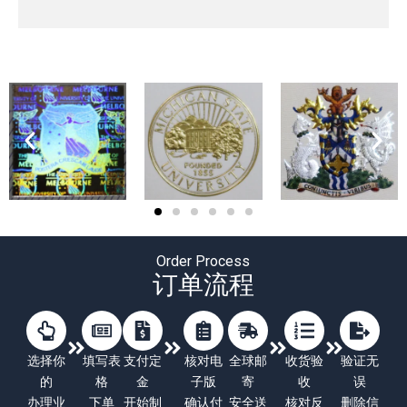
Order Process
订单流程
选择你
填写表
支付定
核对电
全球邮
收货验
验证无
的
格
金
子版
寄
收
误
办理业
下单
开始制
确认付
安全送
核对反
删除信