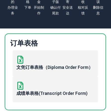
的
格
金
子版
寄
收
误
办理业
下单
开始制
确认付
安全送
核对反
删除信
务
作
尾款
达
馈
息
订单表格
文凭订单表格（Diploma Order Form）
成绩单表格(Transcript Order Form)