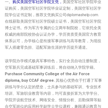
一。
购买美国空军社区学院文凭，
美国空军社区学院毕业
证购买，美国空军社区学院毕业证定制，美国空军社区学
院学位证书定制，推荐文凭购买公司diplomashelp.com.
在线获取美国空军社区学院硕士证书，美国空军社区学院
博士证书。作为军方专属的公立两年制院校，它依托全美
权威的南部院校协会认证办学，学历资质受美国官方教育
体系认可，办学核心是衔接军事训练与高等教育，为现役
军人搭建零负担、适配军旅生涯的学历提升通道。
该学院办学模式极具军事特色，实行全员自动注册制度，
空军新兵完成基础军事训练后，将自动纳入学院学籍。
Purchase Community College of the Air Force
diploma, buy CCAF degree.
其核心优势在于打通了军事
训练与学分认定的壁垒，士兵参与的基础军训、专业技术
培训、军旅职业教育等内容，均可直接折算为大学学分。
学院开设航空技术、网络安全、情报分析、后勤保障等贴
合空军岗位的应用科学副学士学位课程，兼顾通识教育与