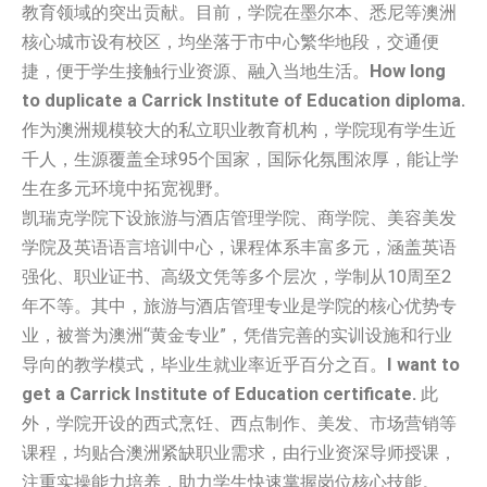
教育领域的突出贡献。目前，学院在墨尔本、悉尼等澳洲
核心城市设有校区，均坐落于市中心繁华地段，交通便
捷，便于学生接触行业资源、融入当地生活。
How long
to duplicate a Carrick Institute of Education diploma.
作为澳洲规模较大的私立职业教育机构，学院现有学生近
千人，生源覆盖全球95个国家，国际化氛围浓厚，能让学
生在多元环境中拓宽视野。
凯瑞克学院下设旅游与酒店管理学院、商学院、美容美发
学院及英语语言培训中心，课程体系丰富多元，涵盖英语
强化、职业证书、高级文凭等多个层次，学制从10周至2
年不等。其中，旅游与酒店管理专业是学院的核心优势专
业，被誉为澳洲“黄金专业”，凭借完善的实训设施和行业
导向的教学模式，毕业生就业率近乎百分之百。
I want to
get a Carrick Institute of Education certificate.
此
外，学院开设的西式烹饪、西点制作、美发、市场营销等
课程，均贴合澳洲紧缺职业需求，由行业资深导师授课，
注重实操能力培养，助力学生快速掌握岗位核心技能。