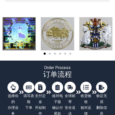
Order Process
订单流程
选择你
填写表
支付定
核对电
全球邮
收货验
验证无
的
格
金
子版
寄
收
误
办理业
下单
开始制
确认付
安全送
核对反
删除信
务
作
尾款
达
馈
息