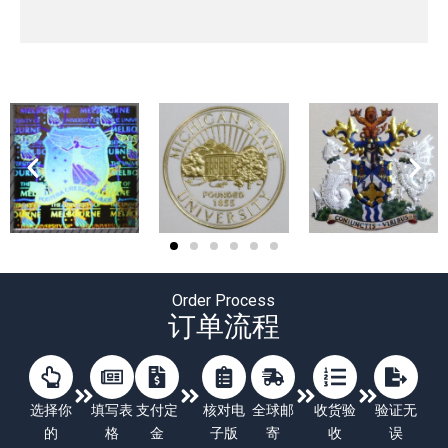
Order Process
订单流程
选择你
填写表
支付定
核对电
全球邮
收货验
验证无
的
格
金
子版
寄
收
误