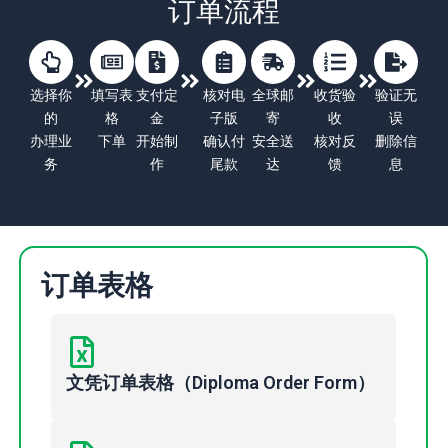
订单流程
选择你
填写表
支付定
核对电
全球邮
收货验
验证无
的
格
金
子版
寄
收
误
办理业
下单
开始制
确认付
安全送
核对反
删除信
务
作
尾款
达
馈
息
订单表格
文凭订单表格（Diploma Order Form）