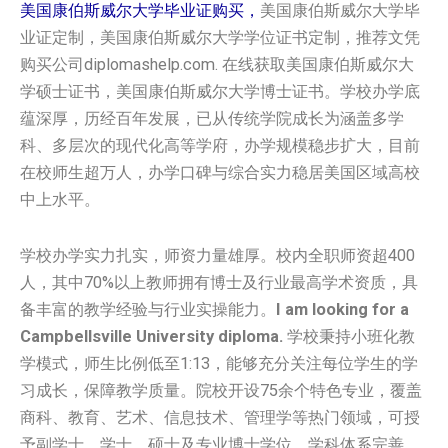
美国康伯斯威尔大学毕业证购买，
美国康伯斯威尔大学毕
业证定制，美国康伯斯威尔大学学位证书定制，推荐文凭
购买公司diplomashelp.com. 在线获取美国康伯斯威尔大
学硕士证书，美国康伯斯威尔大学博士证书。学校办学底
蕴深厚，历经百年发展，已从传统学院成长为涵盖多学
科、多层次的现代化高等学府，办学规模稳步扩大，目前
在校师生超万人，办学口碑与综合实力稳居美国区域高校
中上水平。
学校办学实力扎实，师资力量雄厚。校内全职师资超400
人，其中70%以上教师拥有博士及行业最高学术资质，具
备丰富的教学经验与行业实操能力。
I am looking for a
Campbellsville University diploma.
学校秉持小班化教
学模式，师生比例低至1:13，能够充分关注每位学生的学
习成长，保障教学质量。院校开设75余个特色专业，覆盖
商科、教育、艺术、信息技术、管理学等热门领域，可授
予副学士、学士、硕士及专业博士学位，学科体系完善，