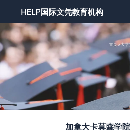
跳
HELP国际文凭教育机构
至
内
容
首页
»
大学
加拿大卡莫森学院文凭-C