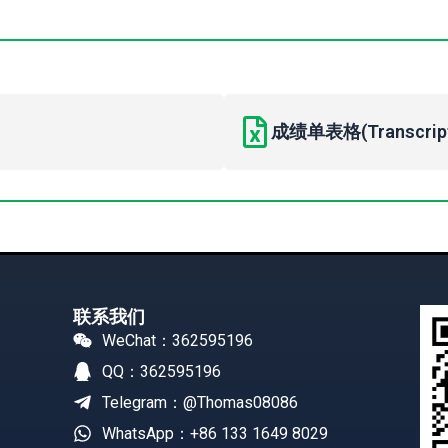
成绩单表格(Transcript 
联系我们
WeChat：362595196
QQ：362595196
Telegram：@Thomas08086
WhatsApp：+86 133 1649 8029