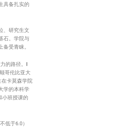
生具备扎实的
位、研究生文
基石。学院与
上备受青睐。
吸引力的路径。
I
列颠哥伦比亚大
生在卡莫森学院
大学的本科学
和小班授课的
低于6.0）