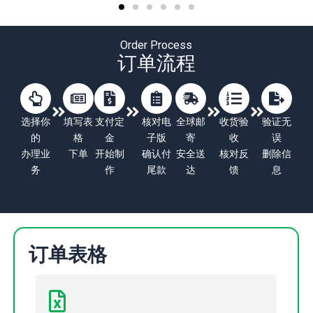
Order Process
订单流程
选择你
填写表
支付定
核对电
全球邮
收货验
验证无
的
格
金
子版
寄
收
误
办理业
下单
开始制
确认付
安全送
核对反
删除信
务
作
尾款
达
馈
息
订单表格