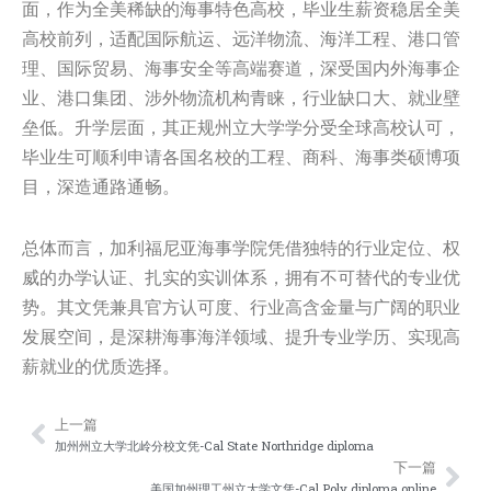
面，作为全美稀缺的海事特色高校，毕业生薪资稳居全美
高校前列，适配国际航运、远洋物流、海洋工程、港口管
理、国际贸易、海事安全等高端赛道，深受国内外海事企
业、港口集团、涉外物流机构青睐，行业缺口大、就业壁
垒低。升学层面，其正规州立大学学分受全球高校认可，
毕业生可顺利申请各国名校的工程、商科、海事类硕博项
目，深造通路通畅。
总体而言，加利福尼亚海事学院凭借独特的行业定位、权
威的办学认证、扎实的实训体系，拥有不可替代的专业优
势。其文凭兼具官方认可度、行业高含金量与广阔的职业
发展空间，是深耕海事海洋领域、提升专业学历、实现高
薪就业的优质选择。
上一篇
Prev
Nex
加州州立大学北岭分校文凭-Cal State Northridge diploma
下一篇
美国加州理工州立大学文凭-Cal Poly diploma online