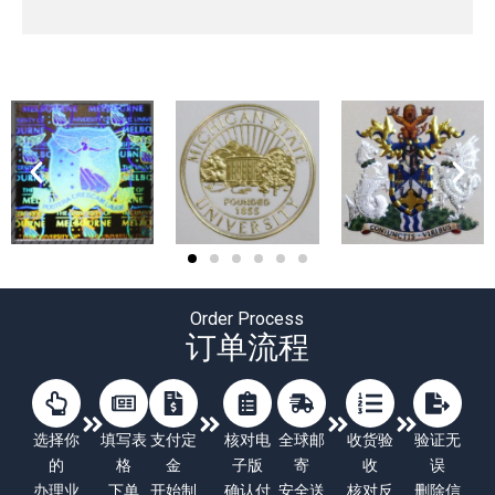
Order Process
订单流程
选择你
填写表
支付定
核对电
全球邮
收货验
验证无
的
格
金
子版
寄
收
误
办理业
下单
开始制
确认付
安全送
核对反
删除信