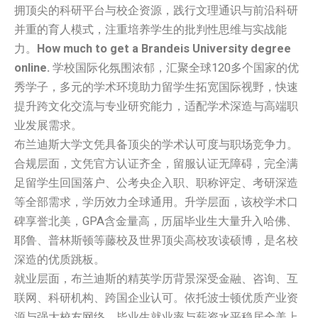
拥顶尖的科研平台与校企资源，践行文理通识与前沿科研
并重的育人模式，注重培养学生的批判性思维与实战能
力。
How much to get a Brandeis University degree
online.
学校国际化氛围浓郁，汇聚全球120多个国家的优
秀学子，多元的学术环境助力留学生拓宽国际视野，快速
提升跨文化交流与专业研究能力，适配学术深造与高端职
业发展需求。
布兰迪斯大学文凭具备顶尖的学术认可度与职场竞争力。
合规层面，文凭官方认证齐全，留服认证无障碍，完全满
足留学生回国落户、公考央企入职、职称评定、考研深造
等全部需求，学历效力全球通用。升学层面，该校学术口
碑享誉北美，GPA含金量高，历届毕业生大量升入哈佛、
耶鲁、普林斯顿等藤校及世界顶尖高校攻读硕博，是名校
深造的优质跳板。
就业层面，布兰迪斯的精英学历背景深受金融、咨询、互
联网、科研机构、跨国企业认可。依托波士顿优质产业资
源与强大校友网络，毕业生就业率与薪资水平稳居全美上