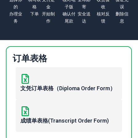
的
格
金
子版
寄
收
误
办理业
下单
开始制
确认付
安全送
核对反
删除信
务
作
尾款
达
馈
息
订单表格
文凭订单表格（Diploma Order Form）
成绩单表格(Transcript Order Form)