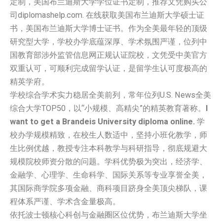
定制，美国‌布兰迪斯大学学位证书定制，推荐文凭购买公
司diplomashelp.com. 在线获取美国‌布兰迪斯大学硕士证
书，美国‌布兰迪斯大学博士证书。作为全美最年轻的顶级
研究型大学，学校办学底蕴深厚、学术氛围严谨，位列中
国教育部涉外监管信息网正规认证院校，文凭受中美官方
双重认可，可顺利完成留学认证，是留学生认可度极高的
精英学府。
学校综合学术实力稳居全美前列，常年位列U.S. News全美
综合大学TOP50，以“小规模、高精尖”的精英教育著称。
I
want to get a Brandeis University diploma online.
学
校办学规模精致，在校生人数适中，坚持小班化教学，师
生比例优越，教授专注本科教学与科研指导，彻底规避大
规模院校师资分散的问题。学科优势极为突出，经济学、
金融学、心理学、生命科学、国际关系等专业享誉全美，
其国际商学院多项金融、商科项目跻身全美顶尖梯队，课
程体系严谨、学术含金量极高。
依托波士顿核心科创与金融圈区位优势，布兰迪斯大学坐