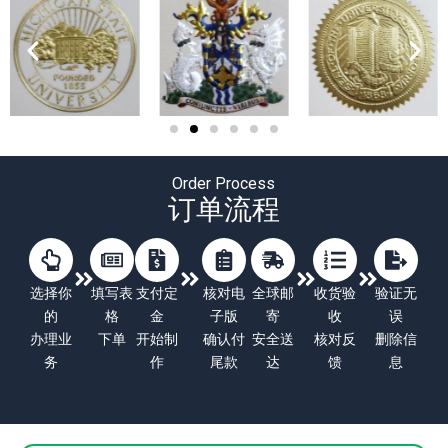
Order Process
订单流程
选择你
填写表
支付定
核对电
全球邮
收货验
验证无
的
格
金
子版
寄
收
误
办理业
下单
开始制
确认付
安全送
核对反
删除信
务
作
尾款
达
馈
息