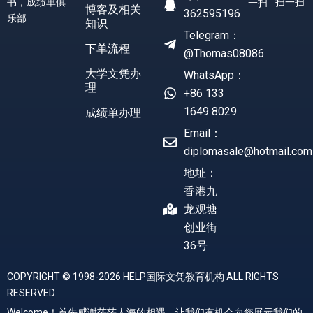
书，成绩单俱
扫一扫
一扫
博客及相关
362595196
乐部
知识
Telegram：
下单流程
@Thomas08086
大学文凭办
WhatsApp：
理
+86 133
1649 8029
成绩单办理
Email：
diplomasale@hotmail.com
地址：
香港九
龙观塘
创业街
36号
COPYRIGHT © 1998-2026 HELP国际文凭教育机构 ALL RIGHTS
RESERVED.
Welcome！首先感谢茫茫人海的相遇，让我们有机会向您展示我们的