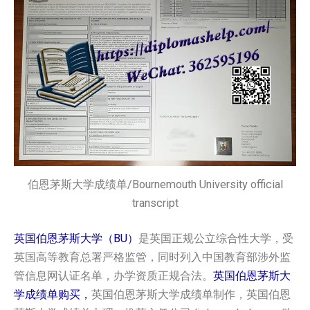
伯恩茅斯大学成绩单/Bournemouth University official
transcript
英国伯恩茅斯大学（BU）
是英国正规公立综合性大学，受
英国高等教育总署严格监管，同时列入中国教育部涉外监
管信息网认证名单，办学资质正规合法。
英国伯恩茅斯大
学‌成绩单购买，
英国伯恩茅斯大学‌成绩单制作，英国伯恩