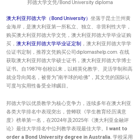
邦德大学文凭/Bond University diploma
澳大利亚邦德大学（Bond University）
坐落于昆士兰州黄
金海岸，是澳大利亚第一所私立、独立、非营利性大学，
购买澳大利亚邦德大学‌文凭，澳大利亚邦德大学‌毕业证购
买，
澳大利亚邦德大学‌毕业证定制
，澳大利亚邦德大学‌学
位证书定制，推荐文凭购买公司diplomashelp.com. 在线
获取澳大利亚邦德大学‌硕士证书，澳大利亚邦德大学‌博士
证书。自1987年创校以来，以精英化教学、灵活学制和高
就业导向闻名，被誉为“南半球的哈佛”，其文凭的国际认
可度与实用性备受全球瞩目。
邦德大学以优质教学为核心竞争力，连续多年在澳大利亚
各类大学排名中表现突出，曾蝉联《学生教育经历满意
度》榜单第一名，在2024年及2025年《澳大利亚金融评
论》最佳大学排名中位列教学表现最佳大学。
I want to
order a Bond University degree in Australia.
学校采用