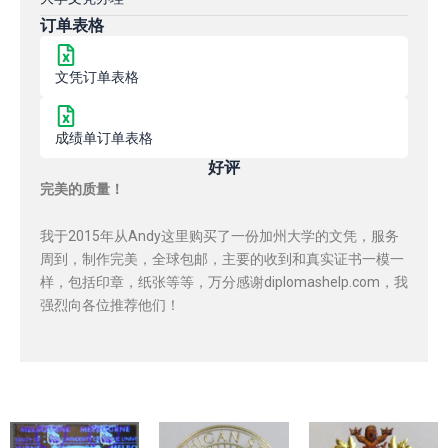
订单表格
文凭订单表格
成绩单订单表格
好评
完美的质量！
我于2015年从Andy这里购买了一份加州大学的文凭，服务
周到，制作完美，全球包邮，主要的收到和真实证书一模一
样，包括印章，纸张等等，万分感谢diplomashelp.com，我
强烈向各位推荐他们！